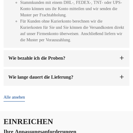
Stammkunden mit einem DHL-, FEDEX-, TNT- oder UPS-
Konto können uns ihr Konto mitteilen und wir senden die
Muster per Frachtabholung.
Für Kunden ohne Kurierkonto berechnen wir die
Kurierkosten für Sie und Sie können die Versandkosten direkt
auf unser Firmenkonto überweisen. Anschließend liefern wir
die Muster per Vorauszahlung.
Wie bezahle ich die Proben?
Sie können auf unser Firmenkonto bezahlen. Sobald wir die
Mustergebühr erhalten haben, werden wir die Muster für Sie
Wie lange dauert die Lieferung?
anfertigen. Die Probenvorbereitung dauert 1-7 Werktage.
Die Lieferzeit beträgt
7-15 Tage
nach Bestätigung der
Bestellung und Anzahlung.
Alle ansehen
EINREICHEN
Ihre Anpassungsanforderungen