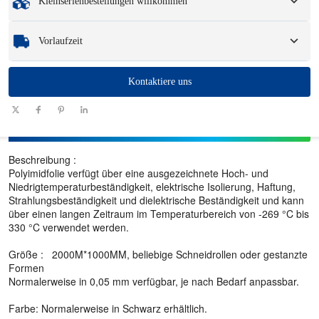
Kleinserienbestellungen willkommen
Muster
: Für verfügbare, kundenspezifische Muster können eine Gebühr und
Logistikkosten anfallen.
Egal, ob Sie nur ein Teil oder ein paar Hundert benötigen, wir können Ihnen
Vorlaufzeit
helfen, schnell und effizient die Produkte zu erhalten, die Sie benötigen.
Menge
Kontaktiere uns
1 - 100
101 - 1000
1001 - 10000
> 10000
(Stück)
Vorlaufzeit
7-10
10-12
12-15
Zu verhandeln
(Tage)
Beschreibung :
Polyimidfolie verfügt über eine ausgezeichnete Hoch- und
Niedrigtemperaturbeständigkeit, elektrische Isolierung, Haftung,
Strahlungsbeständigkeit und dielektrische Beständigkeit und kann
über einen langen Zeitraum im Temperaturbereich von -269 °C bis
330 °C verwendet werden.
Größe : 2000M*1000MM, beliebige Schneidrollen oder gestanzte
Formen
Normalerweise in 0,05 mm verfügbar, je nach Bedarf anpassbar.
Farbe: Normalerweise in Schwarz erhältlich.