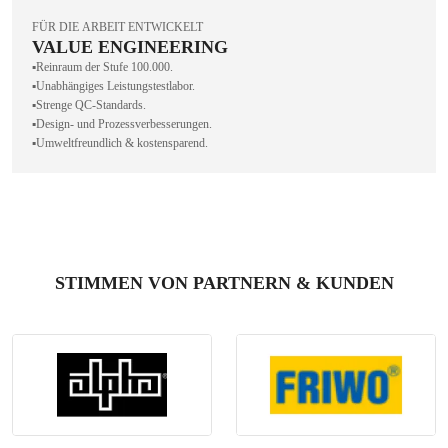
FÜR DIE ARBEIT ENTWICKELT
VALUE ENGINEERING
▪️Reinraum der Stufe 100.000.
▪️Unabhängiges Leistungstestlabor.
▪️Strenge QC-Standards.
▪️Design- und Prozessverbesserungen.
▪️Umweltfreundlich & kostensparend.
STIMMEN VON PARTNERN & KUNDEN