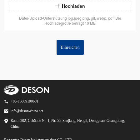
Hochladen
Datei-Upload-Unterstützung jpg,jpeg,png, gif, webp, pdf; Die
Hochladegröße beträgt 10 MB
Einreichen
+86-15089190601
info@deson-china.net
Raum 202, Gebäude Nr. 1, Nr. 55, Sanjiang, Hengli, Dongguan, Guangdong,
China