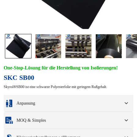
One-Stop-Lösung für die Herstellung von Isolierungen!
SKC SB00
Skyrol®SB00 ist eine schwarze Polyesterfolie mit geringem Rußgehalt.
Anpassung
Individualisierung basierend auf Ihren Mustern oder
MOQ & Simples
Konstruktionszeichnungen.
Zu den vollständigen Anpassungsoptionen gehören Farben, Größen, Formen,
Mindestbestellmenge
:
1 Einheit.
Verpackungsoptionen und Logo.