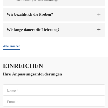
Wie bezahle ich die Proben?
Sie können auf unser Firmenkonto bezahlen. Sobald wir die
Mustergebühr erhalten haben, werden wir die Muster für Sie
Wie lange dauert die Lieferung?
anfertigen. Die Probenvorbereitung dauert 1-7 Werktage.
Die Lieferzeit beträgt
7-15 Tage
nach Bestätigung der
Bestellung und Anzahlung.
Alle ansehen
EINREICHEN
Ihre Anpassungsanforderungen
Name
*
Email
*