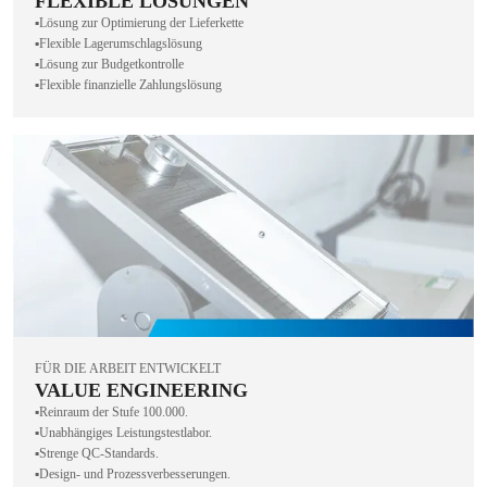
FLEXIBLE LÖSUNGEN
▪️Lösung zur Optimierung der Lieferkette
▪️Flexible Lagerumschlagslösung
▪️Lösung zur Budgetkontrolle
▪️Flexible finanzielle Zahlungslösung
FÜR DIE ARBEIT ENTWICKELT
VALUE ENGINEERING
▪️Reinraum der Stufe 100.000.
▪️Unabhängiges Leistungstestlabor.
▪️Strenge QC-Standards.
▪️Design- und Prozessverbesserungen.