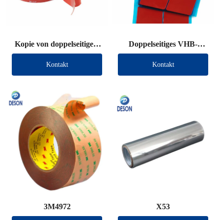
Kopie von doppelseitigem
Doppelseitiges VHB-
VHB-Klebeband (andere
Klebeband (andere
Kontakt
Kontakt
Marke)
Marke)
3M4972
X53