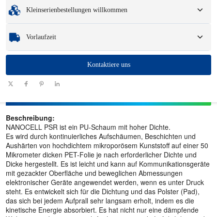
Mindestbestellmenge
:
1 Einheit.
Verpackungsoptionen und Logo.
Kleinserienbestellungen willkommen
Muster
: Für verfügbare, kundenspezifische Muster können eine Gebühr und
Logistikkosten anfallen.
Egal, ob Sie nur ein Teil oder ein paar Hundert benötigen, wir können Ihnen
Vorlaufzeit
helfen, schnell und effizient die Produkte zu erhalten, die Sie benötigen.
Menge
Kontaktiere uns
1 - 100
101 - 1000
1001 - 10000
> 10000
(Stück)
Vorlaufzeit
7-10
10-12
12-15
Zu verhandeln
(Tage)
Beschreibung:
NANOCELL PSR ist ein PU-Schaum mit hoher Dichte.
Es wird durch kontinuierliches Aufschäumen, Beschichten und
Aushärten von hochdichtem mikroporösem Kunststoff auf einer 50
Mikrometer dicken PET-Folie je nach erforderlicher Dichte und
Dicke hergestellt. Es ist leicht und kann auf Kommunikationsgeräte
mit gezackter Oberfläche und beweglichen Abmessungen
elektronischer Geräte angewendet werden, wenn es unter Druck
steht. Es entwickelt sich für die Dichtung und das Polster (Pad),
das sich bei jedem Aufprall sehr langsam erholt, indem es die
kinetische Energie absorbiert. Es hat nicht nur eine dämpfende