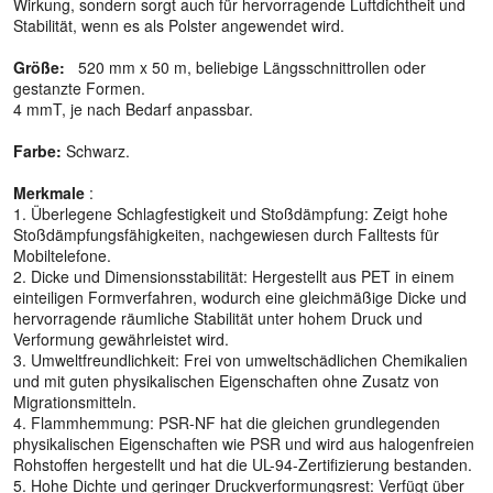
Wirkung, sondern sorgt auch für hervorragende Luftdichtheit und
Stabilität, wenn es als Polster angewendet wird.
Größe:
520 mm x 50 m, beliebige Längsschnittrollen oder
gestanzte Formen.
4 mmT, je nach Bedarf anpassbar.
Farbe:
Schwarz.
Merkmale
:
1. Überlegene Schlagfestigkeit und Stoßdämpfung: Zeigt hohe
Stoßdämpfungsfähigkeiten, nachgewiesen durch Falltests für
Mobiltelefone.
2. Dicke und Dimensionsstabilität: Hergestellt aus PET in einem
einteiligen Formverfahren, wodurch eine gleichmäßige Dicke und
hervorragende räumliche Stabilität unter hohem Druck und
Verformung gewährleistet wird.
3. Umweltfreundlichkeit: Frei von umweltschädlichen Chemikalien
und mit guten physikalischen Eigenschaften ohne Zusatz von
Migrationsmitteln.
4. Flammhemmung: PSR-NF hat die gleichen grundlegenden
physikalischen Eigenschaften wie PSR und wird aus halogenfreien
Rohstoffen hergestellt und hat die UL-94-Zertifizierung bestanden.
5. Hohe Dichte und geringer Druckverformungsrest: Verfügt über