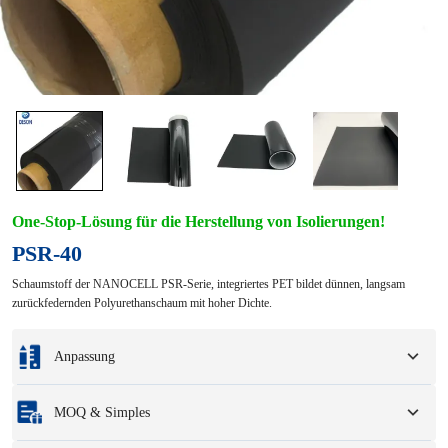
One-Stop-Lösung für die Herstellung von Isolierungen!
PSR-40
Schaumstoff der NANOCELL PSR-Serie, integriertes PET bildet dünnen, langsam
zurückfedernden Polyurethanschaum mit hoher Dichte.
Anpassung
Individualisierung basierend auf Ihren Mustern oder
MOQ & Simples
Konstruktionszeichnungen.
Zu den vollständigen Anpassungsoptionen gehören Farben, Größen, Formen,