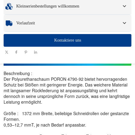
Mindestbestellmenge
:
1 Einheit.
Verpackungsoptionen und Logo.
Kleinserienbestellungen willkommen
Muster
: Für verfügbare, kundenspezifische Muster können eine Gebühr und
Logistikkosten anfallen.
Egal, ob Sie nur ein Teil oder ein paar Hundert benötigen, wir können Ihnen
Vorlaufzeit
helfen, schnell und effizient die Produkte zu erhalten, die Sie benötigen.
Menge
Kontaktiere uns
1 - 100
101 - 1000
1001 - 10000
> 10000
(Stück)
Vorlaufzeit
7-10
10-12
12-15
Zu verhandeln
(Tage)
Beschreibung :
Der Polyurethanschaum PORON 4790-92 bietet hervorragenden
Schutz bei Stößen mit geringerer Energie. Das weichere Material
mit langsamer Rückfederung ist anpassungsfähig und kehrt
dennoch in seine ursprüngliche Form zurück, was eine langfristige
Leistung ermöglicht.
Größe : 1372 mm Breite, beliebige Schneidrollen oder gestanzte
Formen.
0,53–12,7 mmT, je nach Bedarf anpassbar.