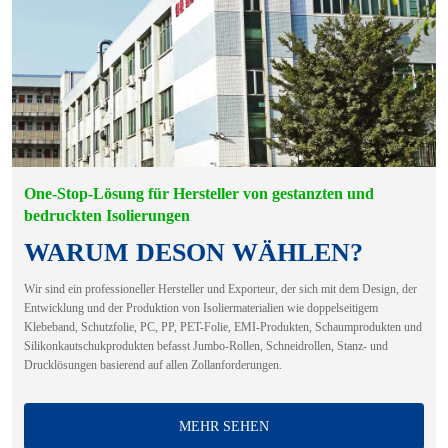
One-Stop-Lösung für Hersteller von gestanzten und
bedruckten Isolierungen
WARUM DESON WÄHLEN?
Wir sind ein professioneller Hersteller und Exporteur, der sich mit dem Design, der
Entwicklung und der Produktion von Isoliermaterialien wie doppelseitigem
Klebeband, Schutzfolie, PC, PP, PET-Folie, EMI-Produkten, Schaumprodukten und
Silikonkautschukprodukten befasst Jumbo-Rollen, Schneidrollen, Stanz- und
Drucklösungen basierend auf allen Zollanforderungen.
MEHR SEHEN