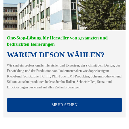
One-Stop-Lösung für Hersteller von gestanzten und
bedruckten Isolierungen
WARUM DESON WÄHLEN?
Wir sind ein professioneller Hersteller und Exporteur, der sich mit dem Design, der
Entwicklung und der Produktion von Isoliermaterialien wie doppelseitigem
Klebeband, Schutzfolie, PC, PP, PET-Folie, EMI-Produkten, Schaumprodukten und
Silikonkautschukprodukten befasst Jumbo-Rollen, Schneidrollen, Stanz- und
Drucklösungen basierend auf allen Zollanforderungen.
MEHR SEHEN