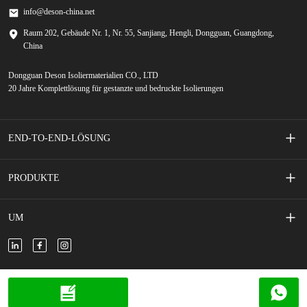
info@deson-china.net
Raum 202, Gebäude Nr. 1, Nr. 55, Sanjiang, Hengli, Dongguan, Guangdong,
China
Dongguan Deson Isoliermaterialien CO., LTD
20 Jahre Komplettlösung für gestanzte und bedruckte Isolierungen
END-TO-END-LÖSUNG
Siebgedruckte Membranschalter
PRODUKTE
Handy-Zubehör
Klebeband
UM
Neues Energiefahrzeug
Klebeschaum
Über uns
Neue Energiespeicher
Isolierte Folie/Papier
Kontaktiere uns
Copyright © 2024 DESON, alle Rechte vorbehalten.