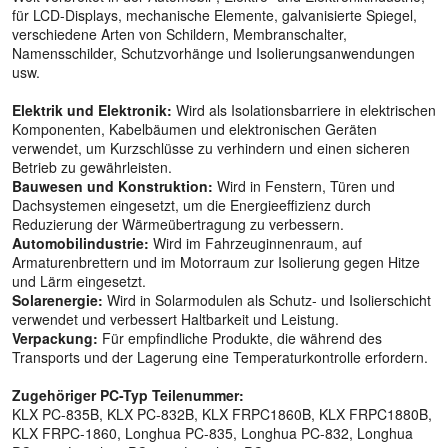
für LCD-Displays, mechanische Elemente, galvanisierte Spiegel,
verschiedene Arten von Schildern, Membranschalter,
Namensschilder, Schutzvorhänge und Isolierungsanwendungen
usw.
Elektrik und Elektronik:
Wird als Isolationsbarriere in elektrischen
Komponenten, Kabelbäumen und elektronischen Geräten
verwendet, um Kurzschlüsse zu verhindern und einen sicheren
Betrieb zu gewährleisten.
Bauwesen und Konstruktion:
Wird in Fenstern, Türen und
Dachsystemen eingesetzt, um die Energieeffizienz durch
Reduzierung der Wärmeübertragung zu verbessern.
Automobilindustrie:
Wird im Fahrzeuginnenraum, auf
Armaturenbrettern und im Motorraum zur Isolierung gegen Hitze
und Lärm eingesetzt.
Solarenergie:
Wird in Solarmodulen als Schutz- und Isolierschicht
verwendet und verbessert Haltbarkeit und Leistung.
Verpackung:
Für empfindliche Produkte, die während des
Transports und der Lagerung eine Temperaturkontrolle erfordern.
Zugehöriger PC-Typ Teilenummer:
KLX PC-835B, KLX PC-832B, KLX FRPC1860B, KLX FRPC1880B,
KLX FRPC-1860, Longhua PC-835, Longhua PC-832, Longhua