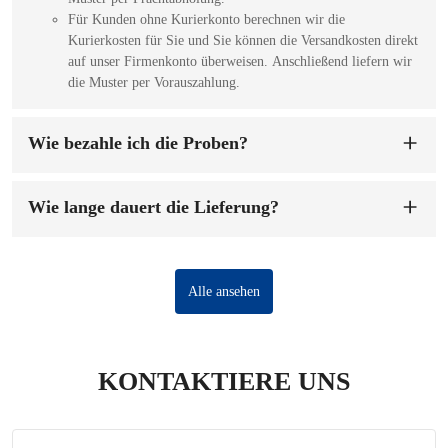
Für Kunden ohne Kurierkonto berechnen wir die
Kurierkosten für Sie und Sie können die Versandkosten direkt
auf unser Firmenkonto überweisen. Anschließend liefern wir
die Muster per Vorauszahlung.
Wie bezahle ich die Proben?
Sie können auf unser Firmenkonto bezahlen. Sobald wir die
Mustergebühr erhalten haben, werden wir die Muster für Sie
Wie lange dauert die Lieferung?
anfertigen. Die Probenvorbereitung dauert 1-7 Werktage.
Die Lieferzeit beträgt
7-15 Tage
nach Bestätigung der
Bestellung und Anzahlung.
Alle ansehen
KONTAKTIERE UNS