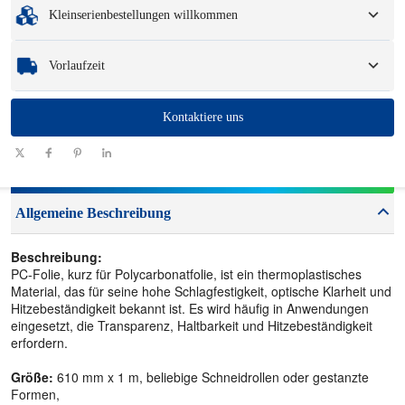
Verpackungsoptionen und Logo.
Kleinserienbestellungen willkommen
Muster
: Für verfügbare, kundenspezifische Muster können eine Gebühr
und Logistikkosten anfallen.
Egal, ob Sie nur ein Teil oder ein paar Hundert benötigen, wir können Ihnen
Vorlaufzeit
helfen, schnell und effizient die Produkte zu erhalten, die Sie benötigen.
Menge
Kontaktiere uns
1 - 100
101 - 1000
1001 - 10000
> 10000
(Stück)
Vorlaufzeit
7-10
10-12
12-15
Zu verhandeln
(Tage)
Allgemeine Beschreibung
Beschreibung:
PC-Folie, kurz für Polycarbonatfolie, ist ein thermoplastisches
Material, das für seine hohe Schlagfestigkeit, optische Klarheit und
Hitzebeständigkeit bekannt ist. Es wird häufig in Anwendungen
eingesetzt, die Transparenz, Haltbarkeit und Hitzebeständigkeit
erfordern.
Größe:
610 mm x 1 m, beliebige Schneidrollen oder gestanzte
Formen,