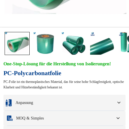
One-Stop-Lösung für die Herstellung von Isolierungen!
PC-Polycarbonatfolie
PC-Folie ist ein thermoplastisches Material, das für seine hohe Schlagfestigkeit, optische
Klarheit und Hitzebeständigkeit bekannt ist.
Anpassung
Individualisierung basierend auf Ihren Mustern oder
MOQ & Simples
Konstruktionszeichnungen.
Zu den vollständigen Anpassungsoptionen gehören Farben, Größen, Formen,
Mindestbestellmenge
:
1 Einheit.