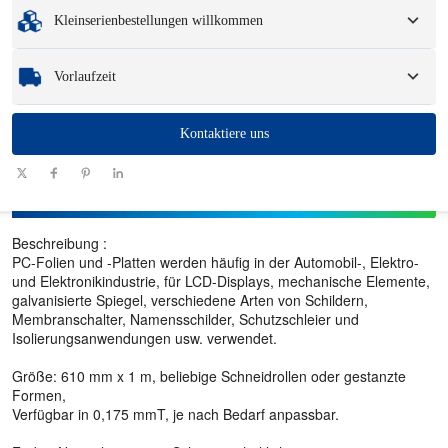
Mindestbestellmenge
:
1 Einheit.
Verpackungsoptionen und Logo.
Kleinserienbestellungen willkommen
Muster
: Für verfügbare, kundenspezifische Muster können eine Gebühr und
Logistikkosten anfallen.
Egal, ob Sie nur ein Teil oder ein paar Hundert benötigen, wir können Ihnen
Vorlaufzeit
helfen, schnell und effizient die Produkte zu erhalten, die Sie benötigen.
Menge
Kontaktiere uns
1 - 100
101 - 1000
1001 - 10000
> 10000
(Stück)
Vorlaufzeit
7-10
10-12
12-15
Zu verhandeln
(Tage)
Beschreibung :
PC-Folien und -Platten werden häufig in der Automobil-, Elektro-
und Elektronikindustrie, für LCD-Displays, mechanische Elemente,
galvanisierte Spiegel, verschiedene Arten von Schildern,
Membranschalter, Namensschilder, Schutzschleier und
Isolierungsanwendungen usw. verwendet.
Größe: 610 mm x 1 m, beliebige Schneidrollen oder gestanzte
Formen,
Verfügbar in 0,175 mmT, je nach Bedarf anpassbar.