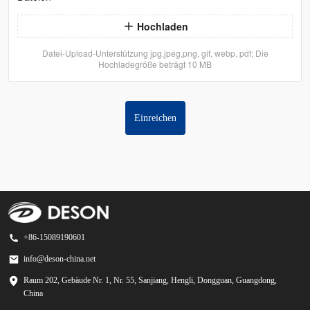
Hochladen
Datei-Upload-Unterstützung jpg,jpeg,png, gif, webp, pdf; Die
Hochladegröße beträgt 10 MB
Einreichen
+86-15089190601
info@deson-china.net
Raum 202, Gebäude Nr. 1, Nr. 55, Sanjiang, Hengli, Dongguan, Guangdong,
China