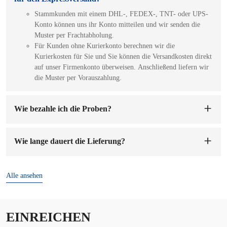
Stammkunden mit einem DHL-, FEDEX-, TNT- oder UPS-
Konto können uns ihr Konto mitteilen und wir senden die
Muster per Frachtabholung.
Für Kunden ohne Kurierkonto berechnen wir die
Kurierkosten für Sie und Sie können die Versandkosten direkt
auf unser Firmenkonto überweisen. Anschließend liefern wir
die Muster per Vorauszahlung.
Wie bezahle ich die Proben?
Sie können auf unser Firmenkonto bezahlen. Sobald wir die
Mustergebühr erhalten haben, werden wir die Muster für Sie
Wie lange dauert die Lieferung?
anfertigen. Die Probenvorbereitung dauert 1-7 Werktage.
Die Lieferzeit beträgt
7-15 Tage
nach Bestätigung der
Bestellung und Anzahlung.
Alle ansehen
EINREICHEN