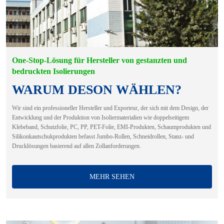
One-Stop-Lösung für Hersteller von gestanzten und
bedruckten Isolierungen
WARUM DESON WÄHLEN?
Wir sind ein professioneller Hersteller und Exporteur, der sich mit dem Design, der
Entwicklung und der Produktion von Isoliermaterialien wie doppelseitigem
Klebeband, Schutzfolie, PC, PP, PET-Folie, EMI-Produkten, Schaumprodukten und
Silikonkautschukprodukten befasst Jumbo-Rollen, Schneidrollen, Stanz- und
Drucklösungen basierend auf allen Zollanforderungen.
MEHR SEHEN