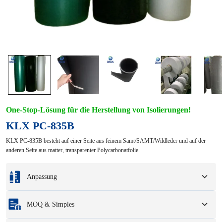
One-Stop-Lösung für die Herstellung von Isolierungen!
KLX PC-835B
KLX PC-835B besteht auf einer Seite aus feinem Samt/SAMT/Wildleder und auf der
anderen Seite aus matter, transparenter Polycarbonatfolie.
Anpassung
Individualisierung basierend auf Ihren Mustern oder
MOQ & Simples
Konstruktionszeichnungen.
Zu den vollständigen Anpassungsoptionen gehören Farben, Größen, Formen,