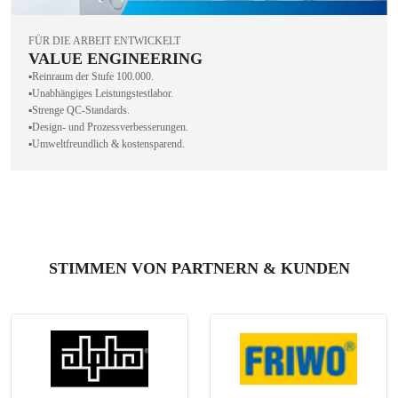
FÜR DIE ARBEIT ENTWICKELT
VALUE ENGINEERING
▪️Reinraum der Stufe 100.000.
▪️Unabhängiges Leistungstestlabor.
▪️Strenge QC-Standards.
▪️Design- und Prozessverbesserungen.
▪️Umweltfreundlich & kostensparend.
STIMMEN VON PARTNERN & KUNDEN