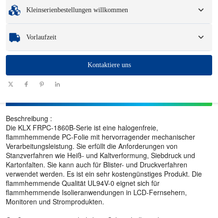
Mindestbestellmenge
:
1 Einheit.
Verpackungsoptionen und Logo.
Kleinserienbestellungen willkommen
Muster
: Für verfügbare, kundenspezifische Muster können eine Gebühr und
Logistikkosten anfallen.
Egal, ob Sie nur ein Teil oder ein paar Hundert benötigen, wir können Ihnen
Vorlaufzeit
helfen, schnell und effizient die Produkte zu erhalten, die Sie benötigen.
Menge
Kontaktiere uns
1 - 100
101 - 1000
1001 - 10000
> 10000
(Stück)
Vorlaufzeit
7-10
10-12
12-15
Zu verhandeln
(Tage)
Beschreibung :
Die KLX FRPC-1860B-Serie ist eine halogenfreie,
flammhemmende PC-Folie mit hervorragender mechanischer
Verarbeitungsleistung. Sie erfüllt die Anforderungen von
Stanzverfahren wie Heiß- und Kaltverformung, Siebdruck und
Kartonfalten. Sie kann auch für Blister- und Druckverfahren
verwendet werden. Es ist ein sehr kostengünstiges Produkt. Die
flammhemmende Qualität UL94V-0 eignet sich für
flammhemmende Isolieranwendungen in LCD-Fernsehern,
Monitoren und Stromprodukten.