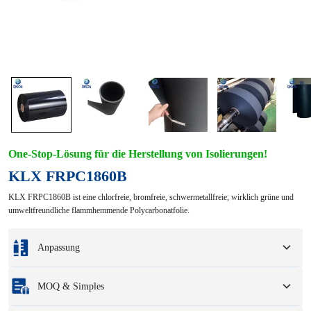
One-Stop-Lösung für die Herstellung von Isolierungen!
KLX FRPC1860B
KLX FRPC1860B ist eine chlorfreie, bromfreie, schwermetallfreie, wirklich grüne und
umweltfreundliche flammhemmende Polycarbonatfolie.
Anpassung
Individualisierung basierend auf Ihren Mustern oder
MOQ & Simples
Konstruktionszeichnungen.
Zu den vollständigen Anpassungsoptionen gehören Farben, Größen, Formen,