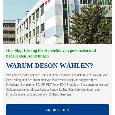
One-Stop-Lösung für Hersteller von gestanzten und
bedruckten Isolierungen
WARUM DESON WÄHLEN?
Wir sind ein professioneller Hersteller und Exporteur, der sich mit dem Design, der
Entwicklung und der Produktion von Isoliermaterialien wie doppelseitigem
Klebeband, Schutzfolie, PC, PP, PET-Folie, EMI-Produkten, Schaumprodukten und
Silikonkautschukprodukten befasst Jumbo-Rollen, Schneidrollen, Stanz- und
Drucklösungen basierend auf allen Zollanforderungen.
MEHR SEHEN