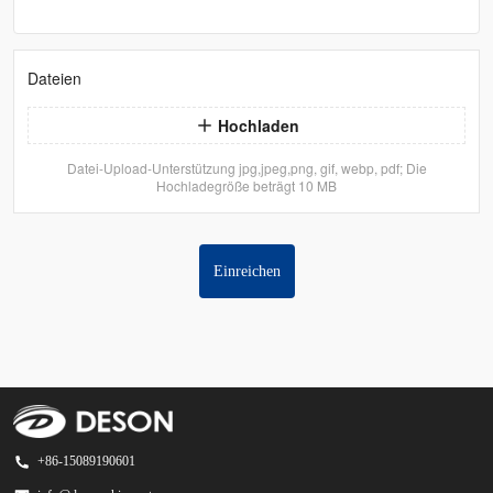
Dateien
Hochladen
Datei-Upload-Unterstützung jpg,jpeg,png, gif, webp, pdf; Die
Hochladegröße beträgt 10 MB
Einreichen
+86-15089190601