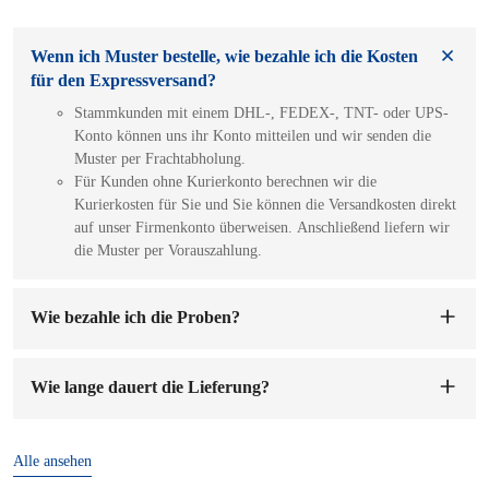
Wenn ich Muster bestelle, wie bezahle ich die Kosten
für den Expressversand?
Stammkunden mit einem DHL-, FEDEX-, TNT- oder UPS-
Konto können uns ihr Konto mitteilen und wir senden die
Muster per Frachtabholung.
Für Kunden ohne Kurierkonto berechnen wir die
Kurierkosten für Sie und Sie können die Versandkosten direkt
auf unser Firmenkonto überweisen. Anschließend liefern wir
die Muster per Vorauszahlung.
Wie bezahle ich die Proben?
Sie können auf unser Firmenkonto bezahlen. Sobald wir die
Mustergebühr erhalten haben, werden wir die Muster für Sie
Wie lange dauert die Lieferung?
anfertigen. Die Probenvorbereitung dauert 1-7 Werktage.
Die Lieferzeit beträgt
7-15 Tage
nach Bestätigung der
Bestellung und Anzahlung.
Alle ansehen