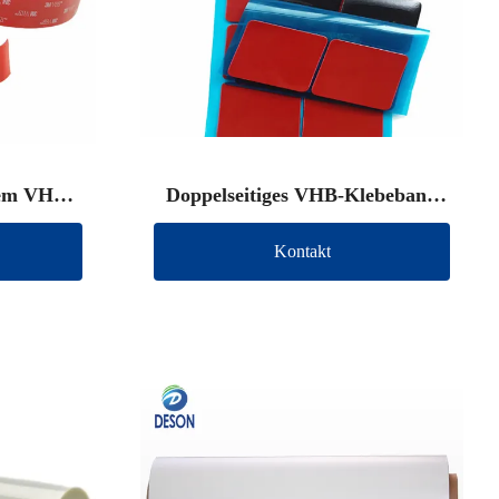
gem VHB-
Doppelseitiges VHB-Klebeband
Marke)
(andere Marke)
Kontakt