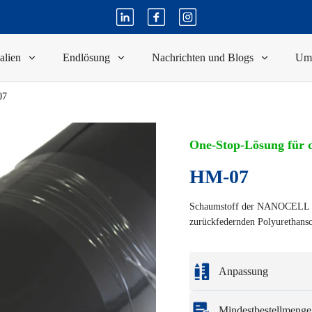
alien
Endlösung
Nachrichten und Blogs
Um
07
One-Stop-Lösung für d
HM-07
Schaumstoff der NANOCELL HM
zurückfedernden Polyurethans
Anpassung
Individualisierung ba
Mindestbestellmenge