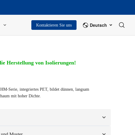
Deutsch
Kontaktieren Sie uns
ie Herstellung von Isolierungen!
-Serie, integriertes PET, bildet dünnen, langsam
chaum mit hoher Dichte.
sierend auf Ihren Mustern oder Konstruktionszeichnungen.
 und Muster