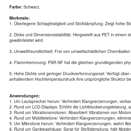
Farbe:
Schwarz.
Merkmale:
1. Überlegene Schlagfestigkeit und Stoßdämpfung: Zeigt hohe St
2. Dicke und Dimensionsstabilität: Hergestellt aus PET in einem
gewährleistet wird.
3. Umweltfreundlichkeit: Frei von umweltschädlichen Chemikalien
4. Flammhemmung: PSR-NF hat die gleichen grundlegenden physika
5. Hohe Dichte und geringer Druckverformungsrest: Verfügt über e
anhaltendem Hochtemperaturdruck ihre ursprüngliche Struktur be
Anwendungen:
1. Um Lautsprecher herum: Verhindert Klangverzerrungen, verbesse
2. Rund um LCD-Displays: Erhöht die Lichtblockierungsleistung, a
3. Rund um Vibrationsmotoren: Absorbiert Vibrationen von Motor
4. Rund um Mobiltelefone: Verhindert Klangverzerrungen, eliminiert
5. Um Mikrofone herum: Verhindert Klangverzerrungen, wahrt Abst
6. Rund um Gerätegehäuse: Sorgt für Stoßdämpfung, hält Abstände