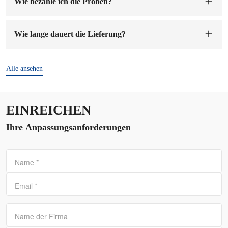
Wie bezahle ich die Proben?
Sie können auf unser Firmenkonto bezahlen. Sobald wir die
Mustergebühr erhalten haben, werden wir die Muster für Sie
Wie lange dauert die Lieferung?
anfertigen. Die Probenvorbereitung dauert 1-7 Werktage.
Die Lieferzeit beträgt
7-15 Tage
nach Bestätigung der
Bestellung und Anzahlung.
Alle ansehen
EINREICHEN
Ihre Anpassungsanforderungen
Name
*
Email
*
Name der Firma