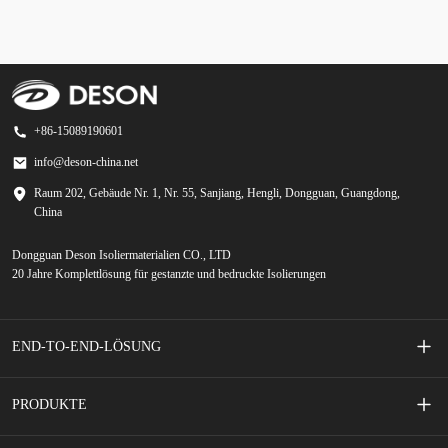
+86-15089190601
info@deson-china.net
Raum 202, Gebäude Nr. 1, Nr. 55, Sanjiang, Hengli, Dongguan, Guangdong,
China
Dongguan Deson Isoliermaterialien CO., LTD
20 Jahre Komplettlösung für gestanzte und bedruckte Isolierungen
END-TO-END-LÖSUNG
Siebgedruckte Membranschalter
PRODUKTE