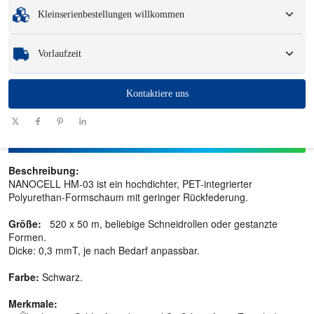
Mindestbestellmenge
:
1 Einheit.
Verpackungsoptionen und Logo.
Kleinserienbestellungen willkommen
Muster
: Für verfügbare, kundenspezifische Muster können eine Gebühr und
Logistikkosten anfallen.
Egal, ob Sie nur ein Teil oder ein paar Hundert benötigen, wir können Ihnen
Vorlaufzeit
helfen, schnell und effizient die Produkte zu erhalten, die Sie benötigen.
Menge
Kontaktiere uns
1 - 100
101 - 1000
1001 - 10000
> 10000
(Stück)
Vorlaufzeit
7-10
10-12
12-15
Zu verhandeln
(Tage)
Beschreibung:
NANOCELL HM-03 ist ein hochdichter, PET-integrierter
Polyurethan-Formschaum mit geringer Rückfederung.
Größe:
520 x 50 m, beliebige Schneidrollen oder gestanzte
Formen.
Dicke: 0,3 mmT, je nach Bedarf anpassbar.
Farbe:
Schwarz.
Merkmale: