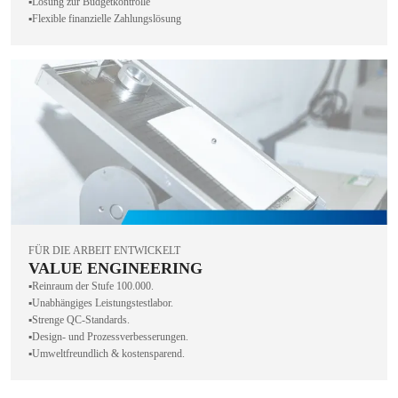
▪️Lösung zur Budgetkontrolle
▪️Flexible finanzielle Zahlungslösung
FÜR DIE ARBEIT ENTWICKELT
VALUE ENGINEERING
▪️Reinraum der Stufe 100.000.
▪️Unabhängiges Leistungstestlabor.
▪️Strenge QC-Standards.
▪️Design- und Prozessverbesserungen.
▪️Umweltfreundlich & kostensparend.