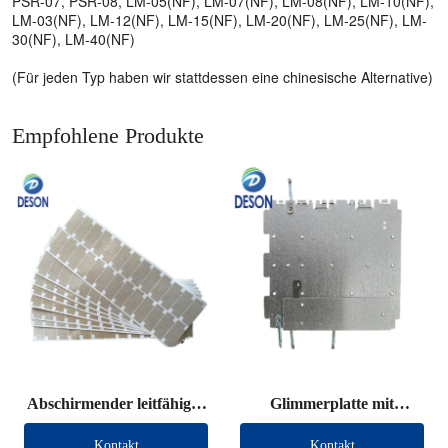
PSR-07, PSR-08, LM-05(NF), LM-07(NF), LM-08(NF), LM-10(NF),
LM-03(NF), LM-12(NF), LM-15(NF), LM-20(NF), LM-25(NF), LM-
30(NF), LM-40(NF)
(Für jeden Typ haben wir stattdessen eine chinesische Alternative)
Empfohlene Produkte
Abschirmender leitfähiger
Glimmerplatte mit
Stoff, gestanzt
Anschlussdraht
Kontakt
Kontakt