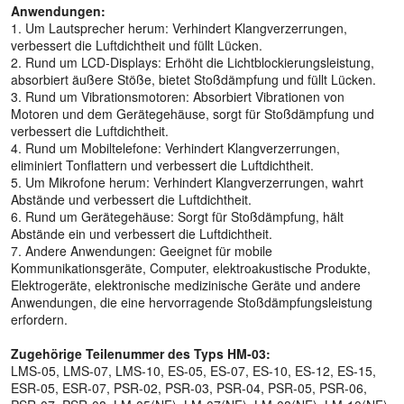
Anwendungen:
1. Um Lautsprecher herum: Verhindert Klangverzerrungen,
verbessert die Luftdichtheit und füllt Lücken.
2. Rund um LCD-Displays: Erhöht die Lichtblockierungsleistung,
absorbiert äußere Stöße, bietet Stoßdämpfung und füllt Lücken.
3. Rund um Vibrationsmotoren: Absorbiert Vibrationen von
Motoren und dem Gerätegehäuse, sorgt für Stoßdämpfung und
verbessert die Luftdichtheit.
4. Rund um Mobiltelefone: Verhindert Klangverzerrungen,
eliminiert Tonflattern und verbessert die Luftdichtheit.
5. Um Mikrofone herum: Verhindert Klangverzerrungen, wahrt
Abstände und verbessert die Luftdichtheit.
6. Rund um Gerätegehäuse: Sorgt für Stoßdämpfung, hält
Abstände ein und verbessert die Luftdichtheit.
7. Andere Anwendungen: Geeignet für mobile
Kommunikationsgeräte, Computer, elektroakustische Produkte,
Elektrogeräte, elektronische medizinische Geräte und andere
Anwendungen, die eine hervorragende Stoßdämpfungsleistung
erfordern.
Zugehörige Teilenummer des Typs HM-03:
LMS-05, LMS-07, LMS-10, ES-05, ES-07, ES-10, ES-12, ES-15,
ESR-05, ESR-07, PSR-02, PSR-03, PSR-04, PSR-05, PSR-06,