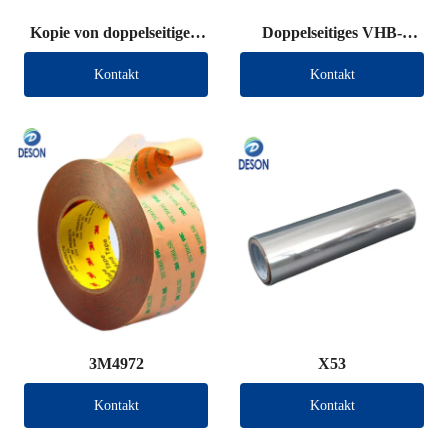
Kopie von doppelseitigem
Doppelseitiges VHB-
VHB-Klebeband (andere
Klebeband (andere
Kontakt
Kontakt
Marke)
Marke)
3M4972
X53
Kontakt
Kontakt