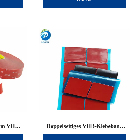
gem VHB-
Doppelseitiges VHB-Klebeband
Marke)
(andere Marke)