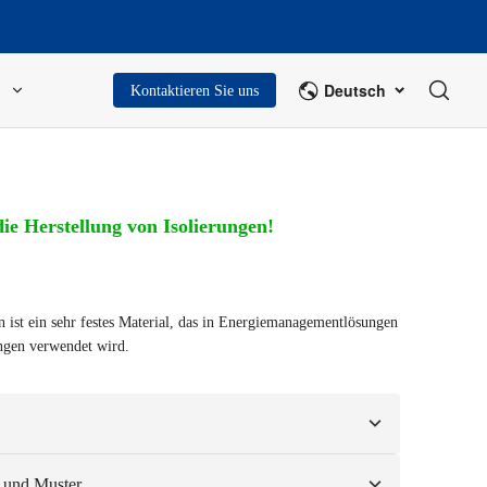
Deutsch
Kontaktieren Sie uns
ie Herstellung von Isolierungen!
st ein sehr festes Material, das in Energiemanagementlösungen
gen verwendet wird.
sierend auf Ihren Mustern oder Konstruktionszeichnungen.
 und Muster