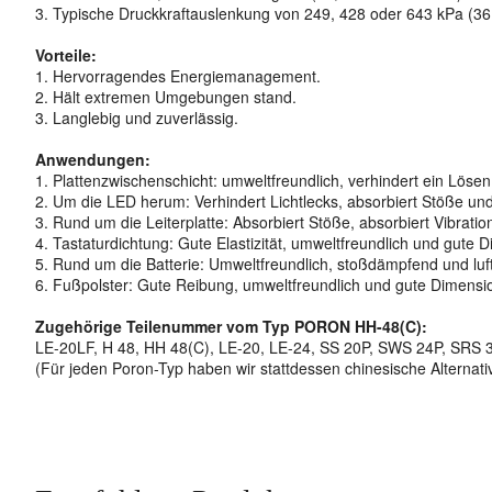
3. Typische Druckkraftauslenkung von 249, 428 oder 643 kPa (36,
Vorteile:
1. Hervorragendes Energiemanagement.
2. Hält extremen Umgebungen stand.
3. Langlebig und zuverlässig.
Anwendungen:
1. Plattenzwischenschicht: umweltfreundlich, verhindert ein Lösen
2. Um die LED herum: Verhindert Lichtlecks, absorbiert Stöße und 
3. Rund um die Leiterplatte: Absorbiert Stöße, absorbiert Vibratio
4. Tastaturdichtung: Gute Elastizität, umweltfreundlich und gute D
5. Rund um die Batterie: Umweltfreundlich, stoßdämpfend und luft
6. Fußpolster: Gute Reibung, umweltfreundlich und gute Dimension
Zugehörige Teilenummer vom Typ PORON HH-48(C):
LE-20LF, H 48, HH 48(C), LE-20, LE-24, SS 20P, SWS 24P, SRS
(Für jeden Poron-Typ haben wir stattdessen chinesische Alternati