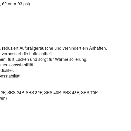
 62 oder 93 psi).
, reduziert Aufprallgeräusche und verhindert ein Anhaften.
verbessert die Luftdichtheit.
nen, füllt Lücken und sorgt für Wärmeisolierung.
imensionsstabilität.
dichter.
sstabilität.
 32P, SRS 24P, SRS 32P, SRS 40P, SRS 48P, SRS 70P
ven)