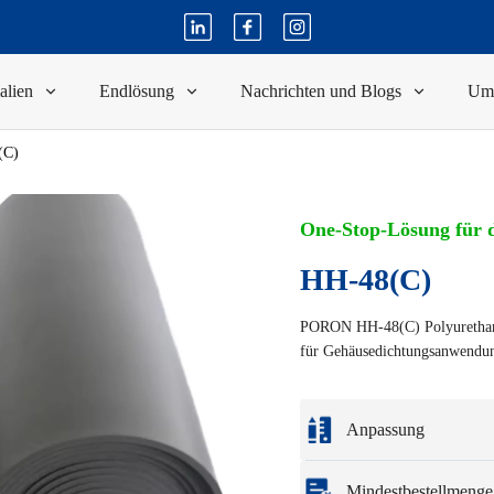
alien
Endlösung
Nachrichten und Blogs
Um
(C)
One-Stop-Lösung für d
HH-48(C)
PORON HH-48(C) Polyurethan i
für Gehäusedichtungsanwendun
Anpassung
Individualisierung ba
Mindestbestellmenge