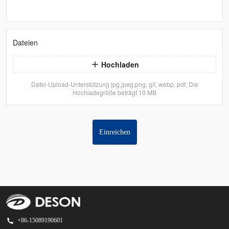
Dateien
Hochladen
Datei-Upload-Unterstützung jpg,jpeg,png, gif, webp, pdf; Die
Hochladegröße beträgt 10 MB
Einreichen
+86-15089190601