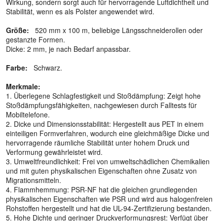
Wirkung, sondern sorgt auch für hervorragende Luftdichtheit und
Stabilität, wenn es als Polster angewendet wird.
Größe:
520 mm x 100 m, beliebige Längsschneiderollen oder
gestanzte Formen.
Dicke: 2 mm, je nach Bedarf anpassbar.
Farbe:
Schwarz.
Merkmale:
1. Überlegene Schlagfestigkeit und Stoßdämpfung: Zeigt hohe
Stoßdämpfungsfähigkeiten, nachgewiesen durch Falltests für
Mobiltelefone.
2. Dicke und Dimensionsstabilität: Hergestellt aus PET in einem
einteiligen Formverfahren, wodurch eine gleichmäßige Dicke und
hervorragende räumliche Stabilität unter hohem Druck und
Verformung gewährleistet wird.
3. Umweltfreundlichkeit: Frei von umweltschädlichen Chemikalien
und mit guten physikalischen Eigenschaften ohne Zusatz von
Migrationsmitteln.
4. Flammhemmung: PSR-NF hat die gleichen grundlegenden
physikalischen Eigenschaften wie PSR und wird aus halogenfreien
Rohstoffen hergestellt und hat die UL-94-Zertifizierung bestanden.
5. Hohe Dichte und geringer Druckverformungsrest: Verfügt über