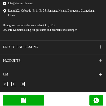
info@deson-china.net
Raum 202, Gebäude Nr. 1, Nr. 55, Sanjiang, Hengli, Dongguan, Guangdong,
China
Dongguan Deson Isoliermaterialien CO., LTD
20 Jahre Komplettlösung für gestanzte und bedruckte Isolierungen
END-TO-END-LÖSUNG
Siebgedruckte Membranschalter
PRODUKTE
Handy-Zubehör
Klebeband
UM
Neues Energiefahrzeug
Klebeschaum
Über uns
Neue Energiespeicher
Isolierte Folie/Papier
Kontaktiere uns
Copyright © 2024 DESON, alle Rechte vorbehalten.