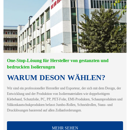
One-Stop-Lösung für Hersteller von gestanzten und
bedruckten Isolierungen
WARUM DESON WÄHLEN?
Wir sind ein professioneller Hersteller und Exporteur, der sich mit dem Design, der
Entwicklung und der Produktion von Isoliermaterialien wie doppelseitigem
Klebeband, Schutzfolie, PC, PP, PET-Folie, EMI-Produkten, Schaumprodukten und
Silikonkautschukprodukten befasst Jumbo-Rollen, Schneidrollen, Stanz- und
Drucklösungen basierend auf allen Zollanforderungen.
MEHR SEHEN