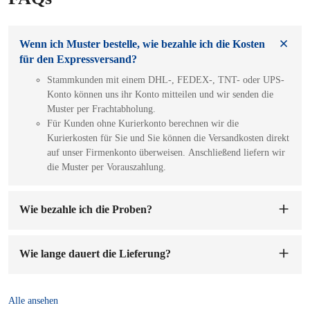
Wenn ich Muster bestelle, wie bezahle ich die Kosten
für den Expressversand?
Stammkunden mit einem DHL-, FEDEX-, TNT- oder UPS-
Konto können uns ihr Konto mitteilen und wir senden die
Muster per Frachtabholung.
Für Kunden ohne Kurierkonto berechnen wir die
Kurierkosten für Sie und Sie können die Versandkosten direkt
auf unser Firmenkonto überweisen. Anschließend liefern wir
die Muster per Vorauszahlung.
Wie bezahle ich die Proben?
Sie können auf unser Firmenkonto bezahlen. Sobald wir die
Mustergebühr erhalten haben, werden wir die Muster für Sie
Wie lange dauert die Lieferung?
anfertigen. Die Probenvorbereitung dauert 1-7 Werktage.
Die Lieferzeit beträgt
7-15 Tage
nach Bestätigung der
Bestellung und Anzahlung.
Alle ansehen