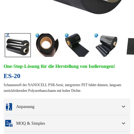
One-Stop-Lösung für die Herstellung von Isolierungen!
ES-20
Schaumstoff der NANOCELL PSR-Serie, integriertes PET bildet dünnen, langsam
zurückfedernden Polyurethanschaum mit hoher Dichte.
Anpassung
Individualisierung basierend auf Ihren Mustern oder
MOQ & Simples
Konstruktionszeichnungen.
Zu den vollständigen Anpassungsoptionen gehören Farben, Größen, Formen,