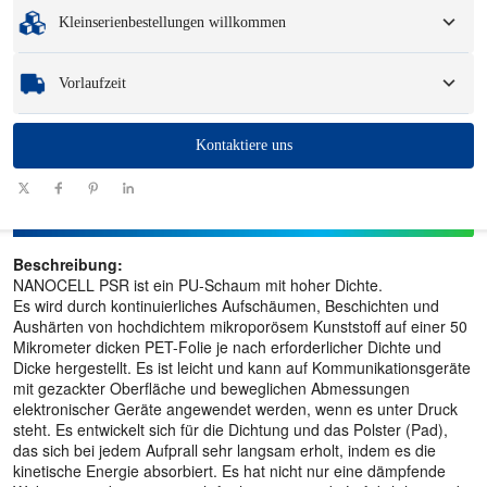
Mindestbestellmenge
:
1 Einheit.
Verpackungsoptionen und Logo.
Kleinserienbestellungen willkommen
Muster
: Für verfügbare, kundenspezifische Muster können eine Gebühr und
Logistikkosten anfallen.
Egal, ob Sie nur ein Teil oder ein paar Hundert benötigen, wir können Ihnen
Vorlaufzeit
helfen, schnell und effizient die Produkte zu erhalten, die Sie benötigen.
Menge
Kontaktiere uns
1 - 100
101 - 1000
1001 - 10000
> 10000
(Stück)
Vorlaufzeit
7-10
10-12
12-15
Zu verhandeln
(Tage)
Beschreibung:
NANOCELL PSR ist ein PU-Schaum mit hoher Dichte.
Es wird durch kontinuierliches Aufschäumen, Beschichten und
Aushärten von hochdichtem mikroporösem Kunststoff auf einer 50
Mikrometer dicken PET-Folie je nach erforderlicher Dichte und
Dicke hergestellt. Es ist leicht und kann auf Kommunikationsgeräte
mit gezackter Oberfläche und beweglichen Abmessungen
elektronischer Geräte angewendet werden, wenn es unter Druck
steht. Es entwickelt sich für die Dichtung und das Polster (Pad),
das sich bei jedem Aufprall sehr langsam erholt, indem es die
kinetische Energie absorbiert. Es hat nicht nur eine dämpfende