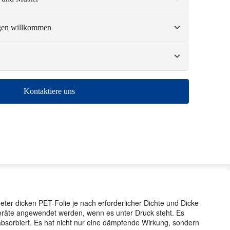
Anpassungsoptionen gehören Farben, Größen, Formen,
und Logo.
:
1 Einheit.
ngen willkommen
re, kundenspezifische Muster können eine Gebühr und
.
eil oder ein paar Hundert benötigen, wir können Ihnen helfen,
ie Produkte zu erhalten, die Sie benötigen.
101 - 1000
1001 - 10000
> 10000
Kontaktiere uns
10-12
12-15
Zu verhandeln
er dicken PET-Folie je nach erforderlicher Dichte und Dicke
Geräte angewendet werden, wenn es unter Druck steht. Es
e absorbiert. Es hat nicht nur eine dämpfende Wirkung, sondern