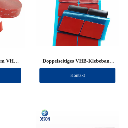
gem VHB-
Doppelseitiges VHB-Klebeband
Marke)
(andere Marke)
Kontakt