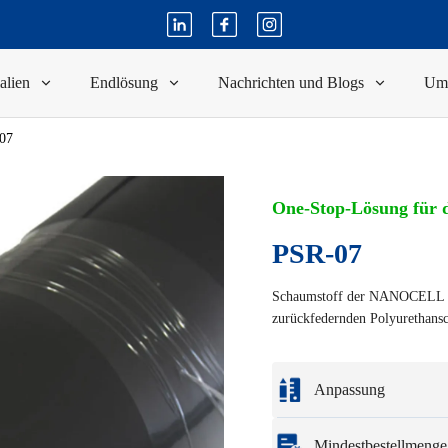
alien
Endlösung
Nachrichten und Blogs
Um
07
One-Stop-Lösung für d
PSR-07
Schaumstoff der NANOCELL PS
zurückfedernden Polyurethans
Anpassung
Individualisierung ba
Mindestbestellmenge