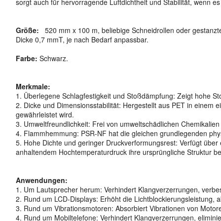
sorgt auch für hervorragende Luftdichtheit und Stabilität, wenn e
Größe:
520 mm x 100 m, beliebige Schneidrollen oder gestanzt
Dicke 0,7 mmT, je nach Bedarf anpassbar.
Farbe:
Schwarz.
Merkmale:
1. Überlegene Schlagfestigkeit und Stoßdämpfung: Zeigt hohe St
2. Dicke und Dimensionsstabilität: Hergestellt aus PET in einem
gewährleistet wird.
3. Umweltfreundlichkeit: Frei von umweltschädlichen Chemikalien
4. Flammhemmung: PSR-NF hat die gleichen grundlegenden physika
5. Hohe Dichte und geringer Druckverformungsrest: Verfügt über e
anhaltendem Hochtemperaturdruck ihre ursprüngliche Struktur be
Anwendungen:
1. Um Lautsprecher herum: Verhindert Klangverzerrungen, verbesse
2. Rund um LCD-Displays: Erhöht die Lichtblockierungsleistung, a
3. Rund um Vibrationsmotoren: Absorbiert Vibrationen von Motor
4. Rund um Mobiltelefone: Verhindert Klangverzerrungen, eliminiert