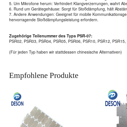
5. Um Mikrofone herum: Verhindert Klangverzerrungen, wahrt Abst
6. Rund um Gerätegehäuse: Sorgt für Stoßdämpfung, hält Abstände
7. Andere Anwendungen: Geeignet für mobile Kommunikationsgerä
hervorragende Stoßdämpfungsleistung erfordern.
Zugehörige Teilenummer des Typs PSR-07:
PSR02, PSR03, PSR04, PSR05, PSR06, PSR10, PSR12, PSR15,
(Für jeden Typ haben wir stattdessen chinesische Alternativen)
Empfohlene Produkte