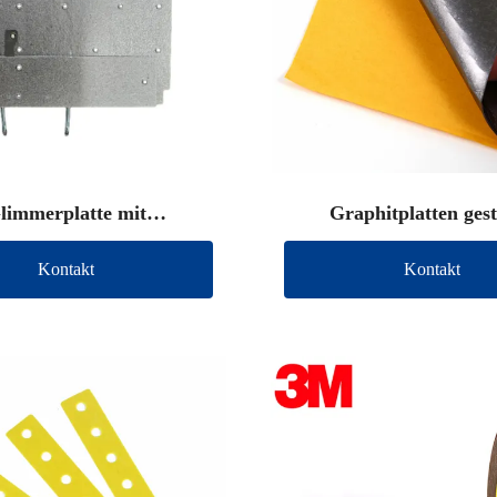
limmerplatte mit
Graphitplatten ges
Anschlussdraht
Kontakt
Kontakt