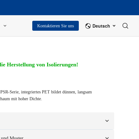
Deutsch
Kontaktieren Sie uns
ie Herstellung von Isolierungen!
R-Serie, integriertes PET bildet dünnen, langsam
chaum mit hoher Dichte.
sierend auf Ihren Mustern oder Konstruktionszeichnungen.
 und Muster