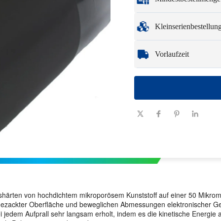
Zu den vollständigen 
Verpackungsoptionen 
Mindestbestellmenge
Kleinserienbestellu
Muster
: Für verfügba
Logistikkosten anfallen
Egal, ob Sie nur ein T
Vorlaufzeit
schnell und effizient d
Menge
1 - 100
(Stück)
Vorlaufzeit
7-10
(Tage)
härten von hochdichtem mikroporösem Kunststoff auf einer 50 Mikromet
it gezackter Oberfläche und beweglichen Abmessungen elektronischer 
bei jedem Aufprall sehr langsam erholt, indem es die kinetische Energi