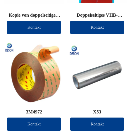
Kopie von doppelseitigem
Doppelseitiges VHB-
VHB-Klebeband (andere
Klebeband (andere
Kontakt
Kontakt
Marke)
Marke)
3M4972
X53
Kontakt
Kontakt