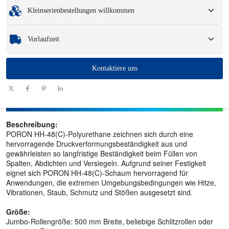
Mindestbestellmenge
:
1 Einheit.
Verpackungsoptionen und Logo.
Kleinserienbestellungen willkommen
Muster
: Für verfügbare, kundenspezifische Muster können eine Gebühr und
Logistikkosten anfallen.
Egal, ob Sie nur ein Teil oder ein paar Hundert benötigen, wir können Ihnen
Vorlaufzeit
helfen, schnell und effizient die Produkte zu erhalten, die Sie benötigen.
Menge
Kontaktiere uns
1 - 100
101 - 1000
1001 - 10000
> 10000
(Stück)
Vorlaufzeit
7-10
10-12
12-15
Zu verhandeln
(Tage)
Beschreibung:
PORON HH-48(C)-Polyurethane zeichnen sich durch eine
hervorragende Druckverformungsbeständigkeit aus und
gewährleisten so langfristige Beständigkeit beim Füllen von
Spalten, Abdichten und Versiegeln. Aufgrund seiner Festigkeit
eignet sich PORON HH-48(C)-Schaum hervorragend für
Anwendungen, die extremen Umgebungsbedingungen wie Hitze,
Vibrationen, Staub, Schmutz und Stößen ausgesetzt sind.
Größe:
Jumbo-Rollengröße: 500 mm Breite, beliebige Schlitzrollen oder