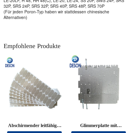
LE-20LF, H 48, HH 48(C), LE-20, LE-24, SS 20P, SWS 24P, SRS
32P, SRS 24P, SRS 32P, SRS 40P, SRS 48P, SRS 70P
(Für jeden Poron-Typ haben wir stattdessen chinesische
Alternativen)
Empfohlene Produkte
Abschirmender leitfähiger
Glimmerplatte mit
Stoff, gestanzt
Anschlussdraht