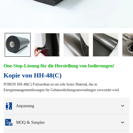
One-Stop-Lösung für die Herstellung von Isolierungen!
Kopie von HH-48(C)
PORON HH-48(C) Polyurethan ist ein sehr festes Material, das in
Energiemanagementlösungen für Gehäusedichtungsanwendungen verwendet wird.
Anpassung
Individualisierung basierend auf Ihren Mustern oder
MOQ & Simples
Konstruktionszeichnungen.
Zu den vollständigen Anpassungsoptionen gehören Farben, Größen, Formen,