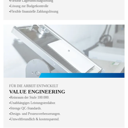
▪️Flexible Lagerumschlagslösung
▪️Lösung zur Budgetkontrolle
▪️Flexible finanzielle Zahlungslösung
FÜR DIE ARBEIT ENTWICKELT
VALUE ENGINEERING
▪️Reinraum der Stufe 100.000.
▪️Unabhängiges Leistungstestlabor.
▪️Strenge QC-Standards.
▪️Design- und Prozessverbesserungen.
▪️Umweltfreundlich & kostensparend.