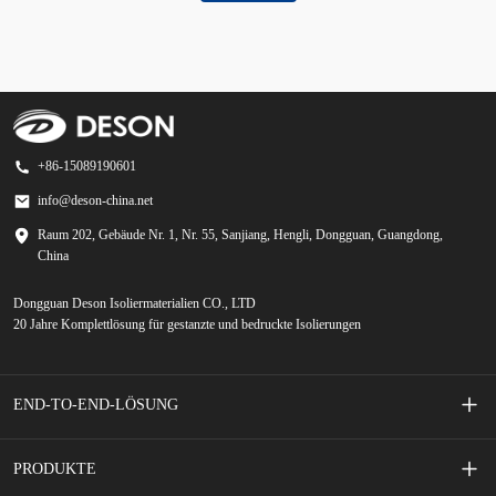
+86-15089190601
info@deson-china.net
Raum 202, Gebäude Nr. 1, Nr. 55, Sanjiang, Hengli, Dongguan, Guangdong,
China
Dongguan Deson Isoliermaterialien CO., LTD
20 Jahre Komplettlösung für gestanzte und bedruckte Isolierungen
END-TO-END-LÖSUNG
Siebgedruckte Membranschalter
PRODUKTE