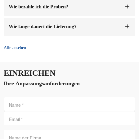
Wie bezahle ich die Proben?
Sie können auf unser Firmenkonto bezahlen. Sobald wir die
Mustergebühr erhalten haben, werden wir die Muster für Sie
Wie lange dauert die Lieferung?
anfertigen. Die Probenvorbereitung dauert 1-7 Werktage.
Die Lieferzeit beträgt
7-15 Tage
nach Bestätigung der
Bestellung und Anzahlung.
Alle ansehen
EINREICHEN
Ihre Anpassungsanforderungen
Name
*
Email
*
Name der Firma