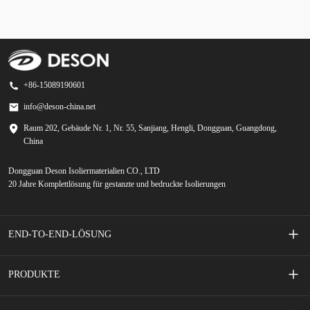
+86-15089190601
info@deson-china.net
Raum 202, Gebäude Nr. 1, Nr. 55, Sanjiang, Hengli, Dongguan, Guangdong,
China
Dongguan Deson Isoliermaterialien CO., LTD
20 Jahre Komplettlösung für gestanzte und bedruckte Isolierungen
END-TO-END-LÖSUNG
Siebgedruckte Membranschalter
PRODUKTE
Handy-Zubehör