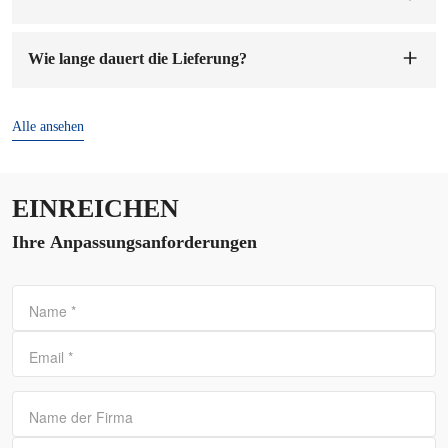
Sie können auf unser Firmenkonto bezahlen. Sobald wir die
Mustergebühr erhalten haben, werden wir die Muster für Sie
Wie lange dauert die Lieferung?
anfertigen. Die Probenvorbereitung dauert 1-7 Werktage.
Die Lieferzeit beträgt
7-15 Tage
nach Bestätigung der
Bestellung und Anzahlung.
Alle ansehen
EINREICHEN
Ihre Anpassungsanforderungen
Name
*
Email
*
Name der Firma