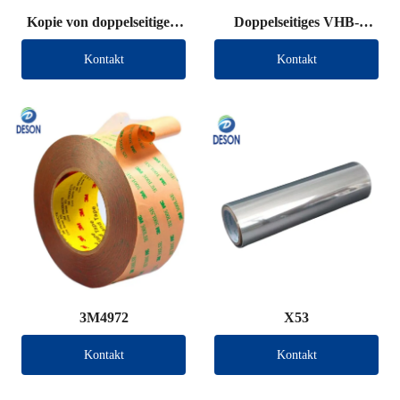
Kopie von doppelseitigem
Doppelseitiges VHB-
VHB-Klebeband (andere
Klebeband (andere
Kontakt
Kontakt
Marke)
Marke)
3M4972
X53
Kontakt
Kontakt