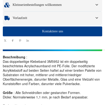
Mindestbestellmenge
:
1 Einheit.
Verpackungsoptionen und Logo.
Kleinserienbestellungen willkommen
Muster
: Für verfügbare, kundenspezifische Muster können eine Gebühr und
Logistikkosten anfallen.
Egal, ob Sie nur ein Teil oder ein paar Hundert benötigen, wir können Ihnen
Vorlaufzeit
helfen, schnell und effizient die Produkte zu erhalten, die Sie benötigen.
Menge
Kontaktiere uns
1 - 100
101 - 1000
1001 - 10000
> 10000
(Stück)
Vorlaufzeit
7-10
10-12
12-15
Zu verhandeln
(Tage)
Beschreibung
:
Das doppelseitige Klebeband 3M5952 ist ein doppelseitig
beschichtetes Acrylschaumband mit PE-Folie. Der modifizierte
Acrylklebstoff auf beiden Seiten haftet auf einer breiten Palette von
Substraten mit hoher, mittlerer und mittlerer/niedriger
Oberflächenenergie, darunter Metalle, Glas und eine Vielzahl von
Kunststoffen und Farben, darunter viele Pulverlacke.
Größe
: Alle Schneidrollen oder gestanzten Formen.
Dicke: Normalerweise 1,1 mm, je nach Bedarf anpassbar.