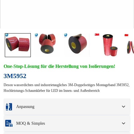
One-Stop-Lösung für die Herstellung von Isolierungen!
3M5952
Deson wasserdichtes und industrietaugliches 3M-Doppelseitiges Montageband 3M5952,
Hochleistungs-Schaumkleber für LED im Innen- und Außenbereich
Anpassung
Individualisierung basierend auf Ihren Mustern oder
MOQ & Simples
Konstruktionszeichnungen.
Zu den vollständigen Anpassungsoptionen gehören Farben, Größen, Formen,