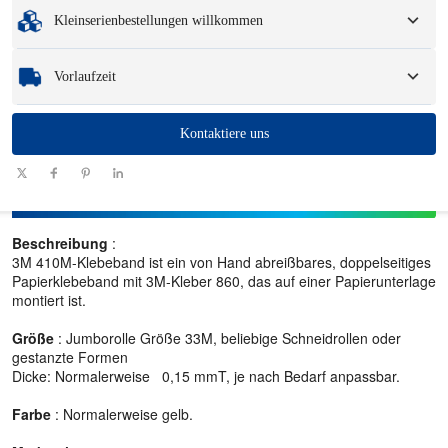
Mindestbestellmenge
:
1 Einheit.
Verpackungsoptionen und Logo.
Kleinserienbestellungen willkommen
Muster
: Für verfügbare, kundenspezifische Muster können eine Gebühr und
Logistikkosten anfallen.
Egal, ob Sie nur ein Teil oder ein paar Hundert benötigen, wir können Ihnen
Vorlaufzeit
helfen, schnell und effizient die Produkte zu erhalten, die Sie benötigen.
Menge
Kontaktiere uns
1 - 100
101 - 1000
1001 - 10000
> 10000
(Stück)
Vorlaufzeit
7-10
10-12
12-15
Zu verhandeln
(Tage)
Beschreibung
:
3M 410M-Klebeband ist ein von Hand abreißbares, doppelseitiges
Papierklebeband mit 3M-Kleber 860, das auf einer Papierunterlage
montiert ist.
Größe
: Jumborolle Größe 33M, beliebige Schneidrollen oder
gestanzte Formen
Dicke: Normalerweise 0,15 mmT, je nach Bedarf anpassbar.
Farbe
: Normalerweise gelb.