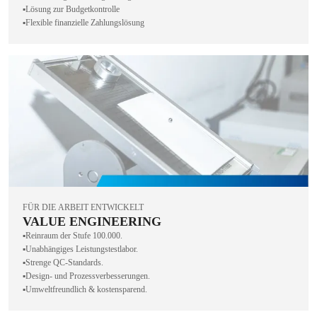
▪️Lösung zur Budgetkontrolle
▪️Flexible finanzielle Zahlungslösung
FÜR DIE ARBEIT ENTWICKELT
VALUE ENGINEERING
▪️Reinraum der Stufe 100.000.
▪️Unabhängiges Leistungstestlabor.
▪️Strenge QC-Standards.
▪️Design- und Prozessverbesserungen.
▪️Umweltfreundlich & kostensparend.