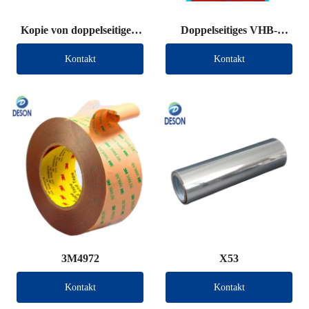
Kopie von doppelseitigem
Doppelseitiges VHB-
VHB-Klebeband (andere
Klebeband (andere
Kontakt
Kontakt
Marke)
Marke)
3M4972
X53
Kontakt
Kontakt