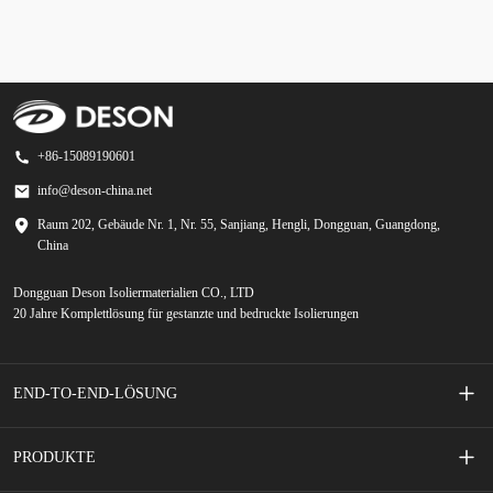
+86-15089190601
info@deson-china.net
Raum 202, Gebäude Nr. 1, Nr. 55, Sanjiang, Hengli, Dongguan, Guangdong,
China
Dongguan Deson Isoliermaterialien CO., LTD
20 Jahre Komplettlösung für gestanzte und bedruckte Isolierungen
END-TO-END-LÖSUNG
Siebgedruckte Membranschalter
PRODUKTE