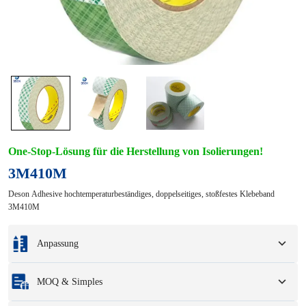
One-Stop-Lösung für die Herstellung von Isolierungen!
3M410M
Deson Adhesive hochtemperaturbeständiges, doppelseitiges, stoßfestes Klebeband
3M410M
Anpassung
Individualisierung basierend auf Ihren Mustern oder
MOQ & Simples
Konstruktionszeichnungen.
Zu den vollständigen Anpassungsoptionen gehören Farben, Größen, Formen,