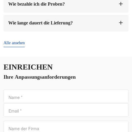
Wie bezahle ich die Proben?
Sie können auf unser Firmenkonto bezahlen. Sobald wir die
Mustergebühr erhalten haben, werden wir die Muster für Sie
Wie lange dauert die Lieferung?
anfertigen. Die Probenvorbereitung dauert 1-7 Werktage.
Die Lieferzeit beträgt
7-15 Tage
nach Bestätigung der
Bestellung und Anzahlung.
Alle ansehen
EINREICHEN
Ihre Anpassungsanforderungen
Name
*
Email
*
Name der Firma