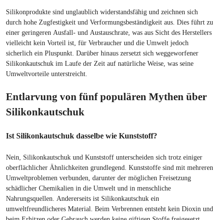
Silikonprodukte sind unglaublich widerstandsfähig und zeichnen sich
durch hohe Zugfestigkeit und Verformungsbeständigkeit aus. Dies führt zu
einer geringeren Ausfall- und Austauschrate, was aus Sicht des Herstellers
vielleicht kein Vorteil ist, für Verbraucher und die Umwelt jedoch
sicherlich ein Pluspunkt. Darüber hinaus zersetzt sich weggeworfener
Silikonkautschuk im Laufe der Zeit auf natürliche Weise, was seine
Umweltvorteile unterstreicht.
Entlarvung von fünf populären Mythen über
Silikonkautschuk
Ist Silikonkautschuk dasselbe wie Kunststoff?
Nein, Silikonkautschuk und Kunststoff unterscheiden sich trotz einiger
oberflächlicher Ähnlichkeiten grundlegend. Kunststoffe sind mit mehreren
Umweltproblemen verbunden, darunter der möglichen Freisetzung
schädlicher Chemikalien in die Umwelt und in menschliche
Nahrungsquellen. Andererseits ist Silikonkautschuk ein
umweltfreundlicheres Material. Beim Verbrennen entsteht kein Dioxin und
beim Erhitzen oder Gebrauch werden keine giftigen Stoffe freigesetzt.