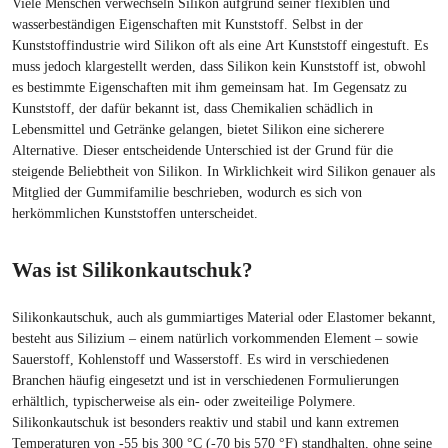
Viele Menschen verwechseln Silikon aufgrund seiner flexiblen und
wasserbeständigen Eigenschaften mit Kunststoff. Selbst in der
Kunststoffindustrie wird Silikon oft als eine Art Kunststoff eingestuft. Es
muss jedoch klargestellt werden, dass Silikon kein Kunststoff ist, obwohl
es bestimmte Eigenschaften mit ihm gemeinsam hat. Im Gegensatz zu
Kunststoff, der dafür bekannt ist, dass Chemikalien schädlich in
Lebensmittel und Getränke gelangen, bietet Silikon eine sicherere
Alternative. Dieser entscheidende Unterschied ist der Grund für die
steigende Beliebtheit von Silikon. In Wirklichkeit wird Silikon genauer als
Mitglied der Gummifamilie beschrieben, wodurch es sich von
herkömmlichen Kunststoffen unterscheidet.
Was ist Silikonkautschuk?
Silikonkautschuk, auch als gummiartiges Material oder Elastomer bekannt,
besteht aus Silizium – einem natürlich vorkommenden Element – ​​sowie
Sauerstoff, Kohlenstoff und Wasserstoff. Es wird in verschiedenen
Branchen häufig eingesetzt und ist in verschiedenen Formulierungen
erhältlich, typischerweise als ein- oder zweiteilige Polymere.
Silikonkautschuk ist besonders reaktiv und stabil und kann extremen
Temperaturen von -55 bis 300 °C (-70 bis 570 °F) standhalten, ohne seine