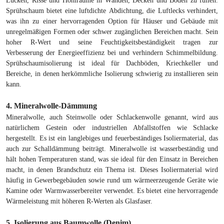
Lücken, Risse und Hohlräume in Wänden, Decken und Böden zu füllen.
Sprühschaum bietet eine luftdichte Abdichtung, die Luftlecks verhindert,
was ihn zu einer hervorragenden Option für Häuser und Gebäude mit
unregelmäßigen Formen oder schwer zugänglichen Bereichen macht. Sein
hoher R-Wert und seine Feuchtigkeitsbeständigkeit tragen zur
Verbesserung der Energieeffizienz bei und verhindern Schimmelbildung.
Sprühschaumisolierung ist ideal für Dachböden, Kriechkeller und
Bereiche, in denen herkömmliche Isolierung schwierig zu installieren sein
kann.
4. Mineralwolle-Dämmung
Mineralwolle, auch Steinwolle oder Schlackenwolle genannt, wird aus
natürlichem Gestein oder industriellen Abfallstoffen wie Schlacke
hergestellt. Es ist ein langlebiges und feuerbeständiges Isoliermaterial, das
auch zur Schalldämmung beiträgt. Mineralwolle ist wasserbeständig und
hält hohen Temperaturen stand, was sie ideal für den Einsatz in Bereichen
macht, in denen Brandschutz ein Thema ist. Dieses Isoliermaterial wird
häufig in Gewerbegebäuden sowie rund um wärmeerzeugende Geräte wie
Kamine oder Warmwasserbereiter verwendet. Es bietet eine hervorragende
Wärmeleistung mit höheren R-Werten als Glasfaser.
5. Isolierung aus Baumwolle (Denim)