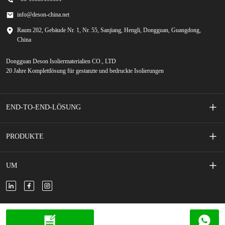
info@deson-china.net
Raum 202, Gebäude Nr. 1, Nr. 55, Sanjiang, Hengli, Dongguan, Guangdong,
China
Dongguan Deson Isoliermaterialien CO., LTD
20 Jahre Komplettlösung für gestanzte und bedruckte Isolierungen
END-TO-END-LÖSUNG
Siebgedruckte Membranschalter
PRODUKTE
Handy-Zubehör
Klebeband
UM
Neues Energiefahrzeug
Klebeschaum
Über uns
Neue Energiespeicher
Isolierte Folie/Papier
Kontaktiere uns