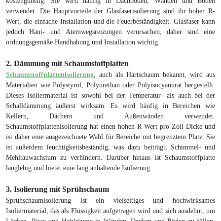
kostengünstig. Sie wird häufig in Dachböden, Wänden und Böden
verwendet. Die Hauptvorteile der Glasfaserisolierung sind ihr hoher R-
Wert, die einfache Installation und die Feuerbeständigkeit. Glasfaser kann
jedoch Haut- und Atemwegsreizungen verursachen, daher sind eine
ordnungsgemäße Handhabung und Installation wichtig.
2. Dämmung mit Schaumstoffplatten
Schaumstoffplattenisolierung
, auch als Hartschaum bekannt, wird aus
Materialien wie Polystyrol, Polyurethan oder Polyisocyanurat hergestellt.
Dieses Isoliermaterial ist sowohl bei der Temperatur- als auch bei der
Schalldämmung äußerst wirksam. Es wird häufig in Bereichen wie
Kellern, Dächern und Außenwänden verwendet.
Schaumstoffplattenisolierung hat einen hohen R-Wert pro Zoll Dicke und
ist daher eine ausgezeichnete Wahl für Bereiche mit begrenztem Platz. Sie
ist außerdem feuchtigkeitsbeständig, was dazu beiträgt, Schimmel- und
Mehltauwachstum zu verhindern. Darüber hinaus ist Schaumstoffplatte
langlebig und bietet eine lang anhaltende Isolierung.
3. Isolierung mit Sprühschaum
Sprühschaumisolierung ist ein vielseitiges und hochwirksames
Isoliermaterial, das als Flüssigkeit aufgetragen wird und sich ausdehnt, um