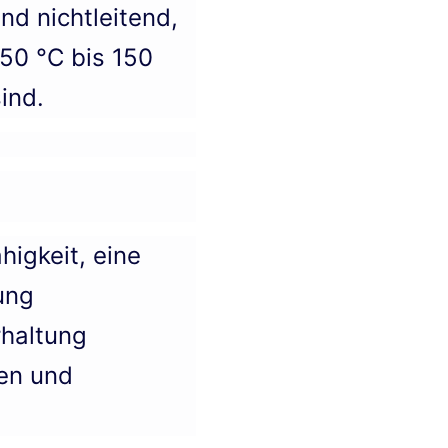
nd nichtleitend,
50 °C bis 150
ind.
higkeit, eine
ung
rhaltung
ten und