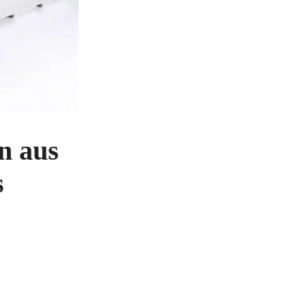
n aus
s