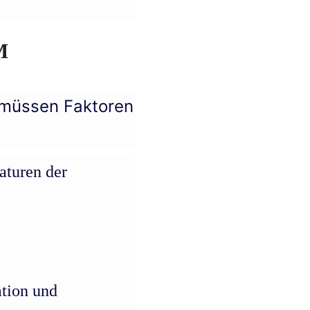
M 
 müssen Faktoren
aturen der
ation und