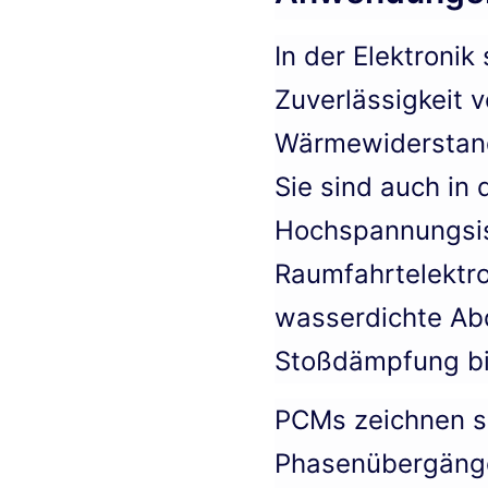
In der Elektroni
Zuverlässigkeit 
Wärmewiderstand
Sie sind auch in
Hochspannungsiso
Raumfahrtelektro
wasserdichte A
Stoßdämpfung bi
PCMs zeichnen si
Phasenübergängen