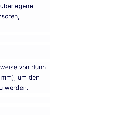
 überlegene
ssoren,
erweise von dünn
,0 mm), um den
u werden.