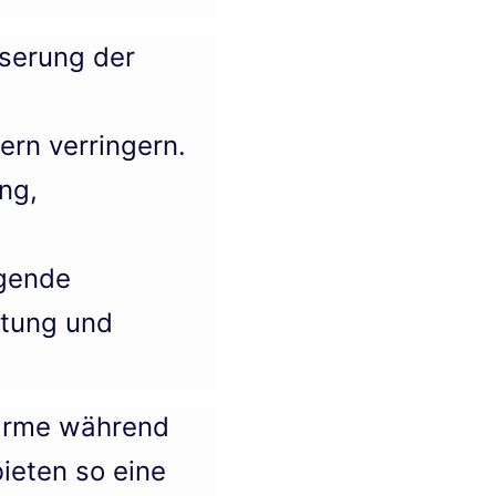
sserung der
rn verringern.
ng,
agende
tung und
Wärme während
ieten so eine