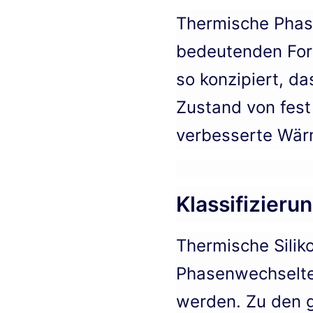
Thermische Phase
bedeutenden For
so konzipiert, d
Zustand von fest
verbesserte Wärm
Klassifizieru
Thermische Sili
Phasenwechseltem
werden. Zu den 