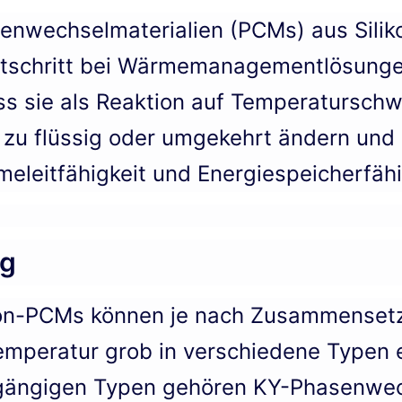
nwechselmaterialien (PCMs) aus Siliko
tschritt bei Wärmemanagementlösungen
ass sie als Reaktion auf Temperatursch
 zu flüssig oder umgekehrt ändern und 
eleitfähigkeit und Energiespeicherfähi
ng
kon-PCMs können je nach Zusammenset
peratur grob in verschiedene Typen e
gängigen Typen gehören KY-Phasenwec