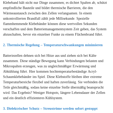
Klebeband hält nicht nur Dinge zusammen; es dichtet Spalten ab, schützt
empfindliche Bauteile und bildet thermische Barrieren, die den
Wärmeaustausch zwischen den Zellen verlangsamen. In einem
unkontrollierten Brandfall zählt jede Millisekunde. Spezielle
flammhemmende Klebebänder können diese wertvollen Sekunden
verschaffen und dem Batteriemanagementsystem Zeit geben, das System
abzuschalten, bevor ein einzelner Funke zu einem Flächenbrand führt.
2. Thermische Regelung – Temperaturschwankungen minimieren
Batteriezellen dehnen sich bei Hitze aus und ziehen sich bei Kälte
zusammen. Diese ständige Bewegung kann Verbindungen belasten und
Mikrospalten erzeugen, was zu ungleichmäßiger Erwärmung und
Abkühlung führt. Hier kommen hochtemperaturbeständige Acryl-
Schaumklebebänder ins Spiel. Diese Klebstoffe bleiben über extreme
Temperaturbereiche flexibel und haften zuverlässig. Sie verbinden die
Teile gleichmäßig, sodass keine einzelne Stelle übermäßig beansprucht
wird. Das Ergebnis? Weniger Hotspots, längere Lebensdauer der Zellen
und ein deutlich effizienteres Kühlsystem.
3. Dielektrischer Schutz – Streuströme werden sofort gestoppt