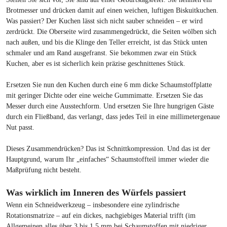
Brotmesser und drücken damit auf einen weichen, luftigen Biskuitkuchen.
Was passiert? Der Kuchen lässt sich nicht sauber schneiden – er wird
zerdrückt. Die Oberseite wird zusammengedrückt, die Seiten wölben sich
nach außen, und bis die Klinge den Teller erreicht, ist das Stück unten
schmaler und am Rand ausgefranst. Sie bekommen zwar ein Stück
Kuchen, aber es ist sicherlich kein präzise geschnittenes Stück.
Ersetzen Sie nun den Kuchen durch eine 6 mm dicke Schaumstoffplatte
mit geringer Dichte oder eine weiche Gummimatte. Ersetzen Sie das
Messer durch eine Ausstechform. Und ersetzen Sie Ihre hungrigen Gäste
durch ein Fließband, das verlangt, dass jedes Teil in eine millimetergenaue
Nut passt.
Dieses Zusammendrücken? Das ist Schnittkompression. Und das ist der
Hauptgrund, warum Ihr „einfaches“ Schaumstoffteil immer wieder die
Maßprüfung nicht besteht.
Was wirklich im Inneren des Würfels passiert
Wenn ein Schneidwerkzeug – insbesondere eine zylindrische
Rotationsmatrize – auf ein dickes, nachgiebiges Material trifft (im
Allgemeinen alles über 3 bis 1,5 mm bei Schaumstoffen mit niedriger