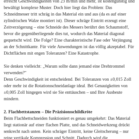
erreicht Geschwindigkeiten von 23 m/min und mehr, ist kostengünstig und
bewältigt komplexe Muster. Doch hier liegt das Problem: Das
Schneidmesser tritt schräg in das Material ein und aus (da es auf einer
zylindrischen Walze montiert ist). Dieser schräge Eintritt erzeugt eine
Zeitverzögerung – eine Schneide des Messers berührt den Schaumstoff,
bevor die gegenüberliegende dies tut, wodurch das Material diagonal
gequetscht wird. Die Folge? Eine charakteristische Fase oder Verjüngung
an der Schnittkante. Für viele Anwendungen ist das völlig akzeptabel. Für
Dichtflächen mit engen Toleranzen? Eine Katastrophe.
Sie denken vielleicht: „Warum sollte dann jemand eine Drehtrommel
verwenden?“
Denn Geschwindigkeit ist entscheidend. Bei Toleranzen von ±0,015 Zoll
oder mehr ist die Rotationsschneidanlage ideal. Bei Genauigkeiten von
±0,005 Zoll hingegen wird sie Sie enttäuschen – und Ihre Ausbeute
mindern.
2. Flachbettstanzen – Die Präzisionsschildkröte
Beim Flachbettschneiden funktioniert es genau umgekehrt: Das Material
liegt stationär auf einer flachen Platte, und das Schneidwerkzeug drückt
senkrecht nach unten. Kein schräger Eintritt, keine Gleitscherung – nur
reine vertikale Kompression und Schnitt. Dadurch wird die