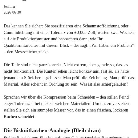
Jennifer
2026-06-30
Das kennen Sie sicher: Sie spezifizieren eine Schaumstoffdichtung oder
Gummidichtung mit einer Toleranz von ±0,005 Zoll, warten zwei Wochen
auf die Produktionsmuster und beobachten dann, wie Ihr
Qualitätsmitarbeiter mit diesem Blick – der sagt: „Wir haben ein Problem“
– den Messschieber zückt.
Die Teile sind nicht ganz korrekt. Nicht extrem, aber gerade so, dass es
nicht funktioniert. Die Kanten sehen leicht konkav aus, fast so, als hätte
jemand ein Stück herausgebissen. Man prüft die Zeichnung. Man prüft das
Material. Alles scheint in Ordnung zu sein. Was ist also schiefgelaufen?
Sprechen wir über die Kompression beim Schneiden – den stillen Feind
enger Toleranzen bei dicken, weichen Materialien. Um das zu verstehen,
stellen Sie sich ein stumpfes Messer vor, das in einen frischen, lockeren
Kuchen schneidet.
Die Biskuitkuchen-Analogie (Bleib dran)
Stellen Sie sich vor, Sie sind auf einer Geburtstagsfeier. Sie nehmen ein