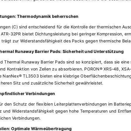
htungen: Thermodynamik beherrschen
ngen (C) sind entscheidend für die Kontrolle der thermischen Au
TR-32PR bietet Dichtungsleistung bei geringer Kompression, ermö
d trägt zur Widerstandsfähigkeit des Packs gegen thermische Bela
hermal Runaway Barrier Pads: Sicherheit und Unterstützung
 Thermal Runaway Barrier Pads sind so konzipiert, dass sie eine 
und Kontraktion von Zellen zu absorbieren. PORON® XRS-48, XSA
anNex® TL3503 bieten eine klebrige Oberflächenbeschichtung, 
cheren Sitz und zusätzliche Sicherheit gewährleistet.
mpfindlicher Verbindungen
ür den Schutz der flexiblen Leiterplattenverbindungen im Batteri
tz und Widerstandsfähigkeit gegen hohe Temperaturen und Entfl
dlichen Verbindungen.
folien: Optimale Wärmeübertragung