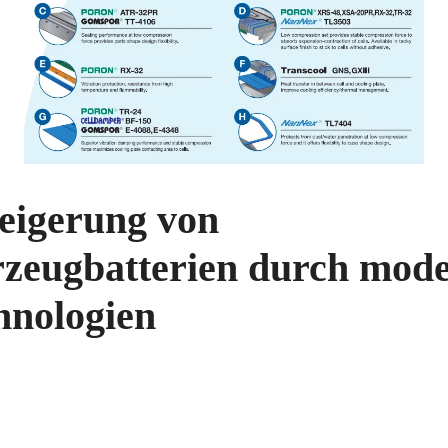
teigerung von
rzeugbatterien durch mod
nologien