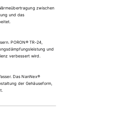
er Wärmeübertragung zwischen
stung und das
eitet.
essern. PORON® TR-24,
ungsdämpfungsleistung und
ienz verbessert wird.
 Wasser. Das NanNex®
Gestaltung der Gehäuseform,
t.