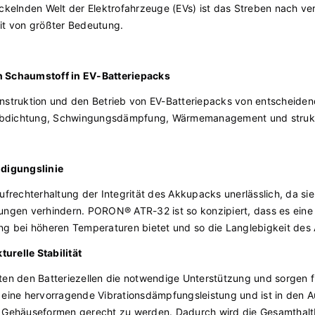
ickelnden Welt der Elektrofahrzeuge (EVs) ist das Streben nach ver
eit von größter Bedeutung.
n Schaumstoff in EV-Batteriepacks
onstruktion und den Betrieb von EV-Batteriepacks von entscheiden
bdichtung, Schwingungsdämpfung, Wärmemanagement und struktu
idigungslinie
Aufrechterhaltung der Integrität des Akkupacks unerlässlich, da si
gungen verhindern. PORON® ATR-32 ist so konzipiert, dass es ein
ung bei höheren Temperaturen bietet und so die Langlebigkeit des
urelle Stabilität
ten den Batteriezellen die notwendige Unterstützung und sorgen für 
ne hervorragende Vibrationsdämpfungsleistung und ist in den Au
n Gehäuseformen gerecht zu werden. Dadurch wird die Gesamthalt