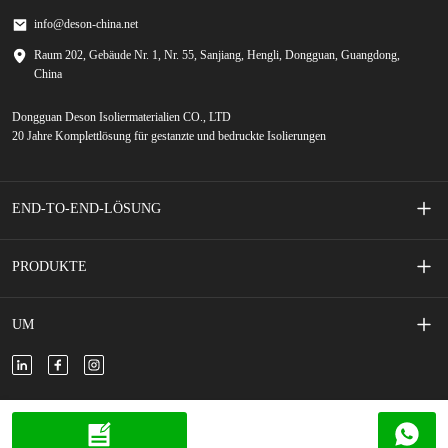
info@deson-china.net
Raum 202, Gebäude Nr. 1, Nr. 55, Sanjiang, Hengli, Dongguan, Guangdong,
China
Dongguan Deson Isoliermaterialien CO., LTD
20 Jahre Komplettlösung für gestanzte und bedruckte Isolierungen
END-TO-END-LÖSUNG
Siebgedruckte Membranschalter
PRODUKTE
Handy-Zubehör
Klebeband
UM
Neues Energiefahrzeug
Klebeschaum
Über uns
Neue Energiespeicher
Isolierte Folie/Papier
Kontaktiere uns
Copyright © 2024 DESON, alle Rechte vorbehalten.