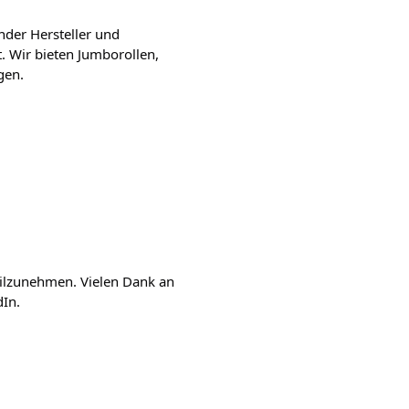
nder Hersteller und 
. Wir bieten Jumborollen, 
en. 

teilzunehmen. Vielen Dank an 
In.
