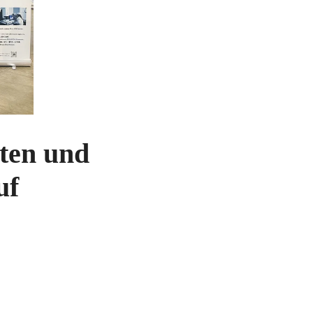
zten und
uf